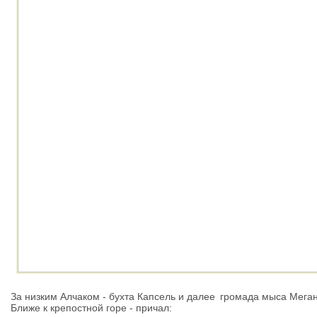
За низким Алчаком - бухта Капсель и далее
громада мыса Мега
Ближе к крепостной горе - причал: