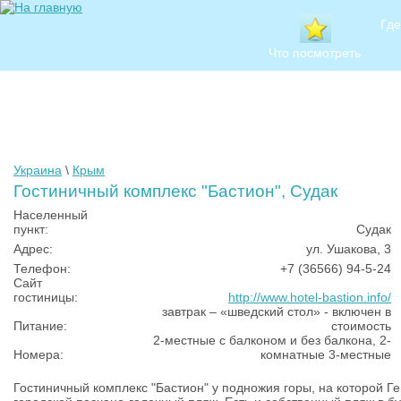
Где
Что посмотреть
Украина
\
Крым
Гостиничный комплекс "Бастион", Судак
Населенный
пункт:
Судак
Адрес:
ул. Ушакова, 3
Телефон:
+7 (36566) 94-5-24
Сайт
гостиницы:
http://www.hotel-bastion.info/
завтрак – «шведский стол» - включен в
Питание:
стоимость
2-местные с балконом и без балкона, 2-
Номера:
комнатные 3-местные
Гостиничный комплекс "Бастион" у подножия горы, на которой Ге