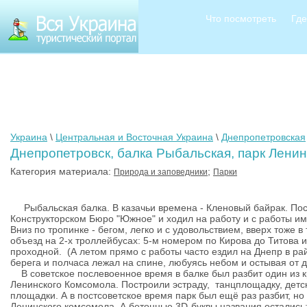
Что посмотреть
Где
Украина
\
Центральная и Восточная Украина
\
Днепропетровская
Днепропетровск, балка Рыбальская, парк Лени
Категория материала:
;
Природа и заповедники
Парки
Рыбальская балка. В казачьи времена - Кленовый байрак. Пос
Конструкторском Бюро "Южное" и ходил на работу и с работы име
Вниз по тропинке - бегом, легко и с удовольствием, вверх тоже 
объезд на 2-х троллейбусах: 5-м номером по Кирова до Титова и
проходной. (А летом прямо с работы часто ездил на Днепр в ра
берега и полчаса лежал на спине, любуясь небом и остывая от д
В советское послевоенное время в балке был разбит один из к
Ленинского Комсомола. Построили эстраду, танцплощадку, детск
площадки. А в постсоветское время парк был ещё раз разбит, но
Ленинского комсомола. А бетонные 3D-буквы названия остались