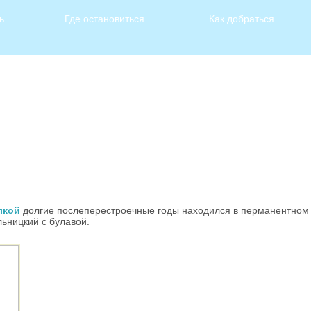
ь
Где остановиться
Как добраться
лкой
долгие послеперестроечные годы находился в перманентном
ьницкий с булавой.