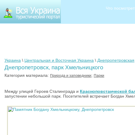
Что посмотрет
Украина
\
Центральная и Восточная Украина
\
Днепропетровская
Днепропетровск, парк Хмельницкого
Категория материала:
;
Природа и заповедники
Парки
Между улицей Героев Сталинграда и
Красноповстанческой ба
запустении небольшой парк. Посетителей встречает Богдан Хмел