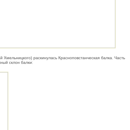
й Хмельницкого) раскинулась Красноповстанческая балка. Часть
жный склон балки: