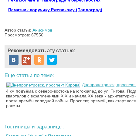
Река Волчья в Павлограде и окрестностях
Памятник поручику Ржевскому (Павлоград)
Автор статьи:
Анисимов
Просмотров: 67550
Рекомендовать эту статью:
Еще статьи по теме:
Днепропетровск, проспект
4 км подъёма с северо-востока на юго-запад до ул. Титова. Под
кварталов с вкраплениями XIX и начала XX века к архитектурно
прозе времён холодной войны. Проспект, прямой, как старт кос
ракеты.
Гостиницы и здравницы: