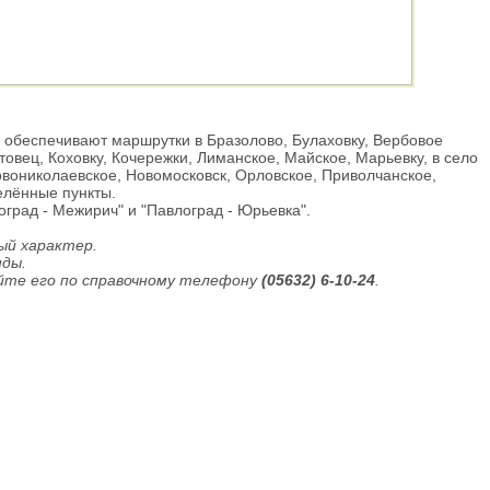
обеспечивают маршрутки в Бразолово, Булаховку, Вербовое
овец, Коховку, Кочережки, Лиманское, Майское, Марьевку, в село
овониколаевское, Новомосковск, Орловское, Приволчанское,
елённые пункты.
рад - Межирич" и "Павлоград - Юрьевка".
ый характер.
нды.
йте его по справочному телефону
(05632) 6-10-24
.