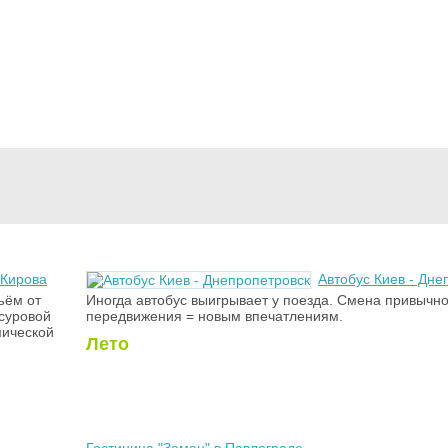
 Кирова
Автобус Киев - Дне
ъём от
Иногда автобус выигрывает у поезда. Смена привычно
 суровой
передвижения = новым впечатлениям.
мической
Лето