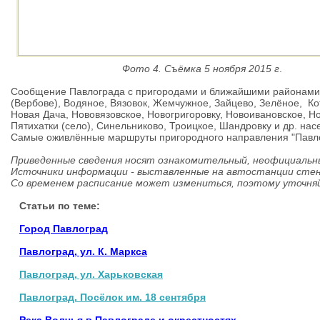
Фото 4.
Съёмка
5 ноября 2015 г
.
Сообщение Павлограда с пригородами и ближайшими районами 
(Вербове), Водяное, Вязовок, Жемчужное, Зайцево, Зелёное, Кот
Новая Дача, Нововязовское, Новогригоровку, Новоивановское, Н
Пятихатки (село), Синельниково, Троицкое, Шандровку и др. нас
Самые оживлённые маршруты пригородного направления "Павлог
Приведенные сведения носят ознакомительный, неофициальн
Источники информации - выставленные на автостанции сте
Со временем расписание может измениться, поэтому уточня
Статьи по теме:
Город Павлоград
Павлоград, ул. К. Маркса
Павлоград, ул. Харьковская
Павлоград. Посёлок им. 18 сентября