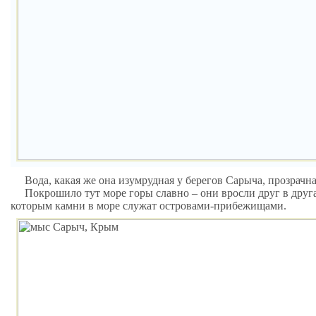
Вода, какая же она изумрудная у берегов Сарыча, прозрачна
Покрошило тут море горы славно – они вросли друг в друг
которым камни в море служат островами-прибежищами.