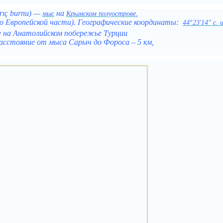
rıç burnu
) —
на
,
мыс
Крымском полуострове
о Европейской части). Географические координаты:
44°23′14″ с. 
е на Анатолийском побережье Турции
асстояние от мыса Сарыч до Фороса – 5 км,