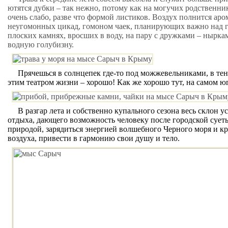
ютятся дубки – так нежно, потому как на могучих родственн
очень слабо, разве что формой листиков. Воздух полнится ар
неугомонных цикад, гомоном чаек, планирующих важно над г
плоских камнях, вросших в воду, на пару с дружками – ныр
водную голубизну.
Прячешься в солнцепек где-то под можжевельниками, в тен
этим театром жизни – хорошо! Как же хорошо тут, на самом ю
В разгар лета и собственно купального сезона весь склон
отдыха, дающего возможность человеку после городской суеты
природой, зарядиться энергией волшебного Черного моря и кр
воздуха, привести в гармонию свои душу и тело.