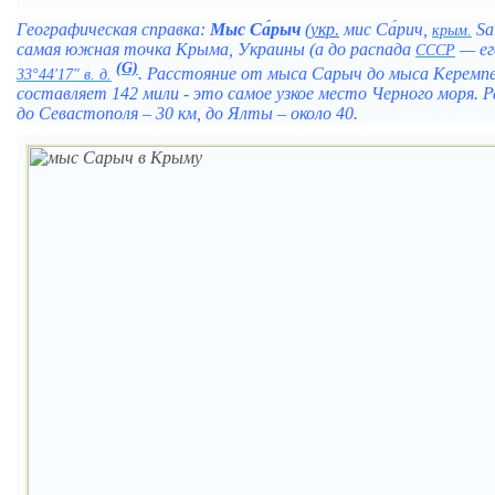
Географическая справка:
Мыс Са́рыч
(
укр.
мис Са́рич
,
Sa
крым.
самая южная точка Крыма, Украины (а до распада
— ег
СССР
(G)
.
Расстояние от мыса Сарыч до мыса Керемп
33°44′17″ в. д.
составляет 142 мили - это самое узкое место Черного моря.
Р
до Севастополя – 30 км, до Ялты – около 40.