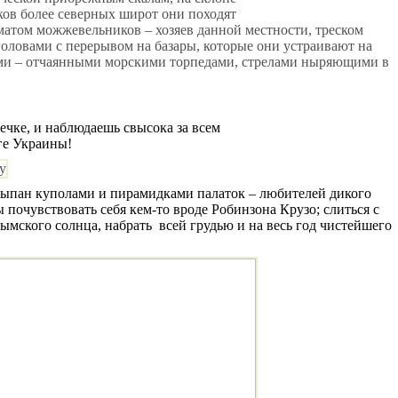
иков более северных широт они походят
оматом можжевельников – хозяев данной местности, треском
оловами с перерывом на базары, которые они устраивают на
ками – отчаянными морскими торпедами, стрелами ныряющими в
ечке, и наблюдаешь свысока за всем
ге Украины!
 усыпан куполами и пирамидками палаток – любителей дикого
 почувствовать себя кем-то вроде Робинзона Крузо; слиться с
ымского солнца, набрать
всей грудью и на весь год чистейшего