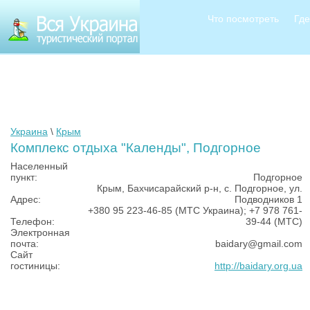
Что посмотреть
Где
Украина
\
Крым
Комплекс отдыха "Календы", Подгорное
Населенный
пункт:
Подгорное
Крым, Бахчисарайский р-н, с. Подгорное, ул.
Адрес:
Подводников 1
+380 95 223-46-85 (МТС Украина); +7 978 761-
Телефон:
39-44 (МТС)
Электронная
почта:
baidary@gmail.com
Сайт
гостиницы:
http://baidary.org.ua