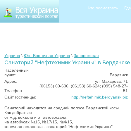
Что посмотреть
Где
Украина
\
Юго-Восточная Украина
\
Запорожская
Санаторий "Нефтехимик Украины" в Бердянске
Населенный
пункт:
Бердянск
Адрес:
ул. Макарова, 71
(06153) 60-606; (06153) 60-624; (095) 548-27-
Телефон:
51
Сайт гостиницы:
http://neftehimik.berdyansk.biz
Санаторий находится на средней полосе Бердянской косы.
Как добраться:
от ж.д. вокзала и от автовокзала
на автобусах №15, №17/15, №4/15,
конечная остановка - санаторий "Нефтехимик Украины".