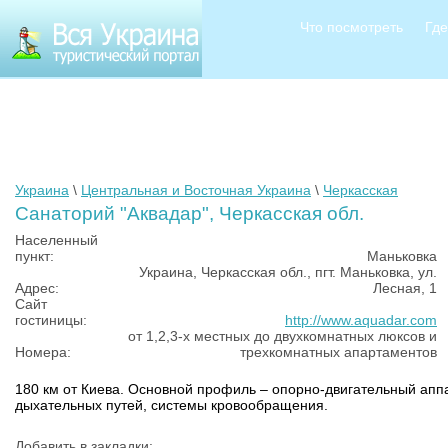
Что посмотреть
Где
Украина
\
Центральная и Восточная Украина
\
Черкасская
Санаторий "Аквадар", Черкасская обл.
Населенный
пункт:
Маньковка
Украина, Черкасская обл., пгт. Маньковка, ул.
Адрес:
Лесная, 1
Сайт
гостиницы:
http://www.aquadar.com
от 1,2,3-х местных до двухкомнатных люксов и
Номера:
трехкомнатных апартаментов
180 км от Киева. Основной профиль – опорно-двигательный апп
дыхательных путей, системы кровообращения.
Добавить в закладки: