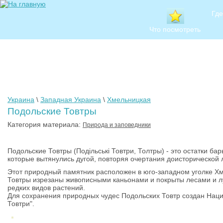
Где
Что посмотреть
Украина
\
Западная Украина
\
Хмельницкая
Подольские Товтры
Категория материала:
Природа и заповедники
Подольские Товтры (Подільські Товтри, Толтры) - это остатки б
которые вытянулись дугой, повторяя очертания доисторической 
Этот природный памятник расположен в юго-западном уголке Хме
Товтры изрезаны живописными каньонами и покрыты лесами и 
редких видов растений.
Для сохранения природных чудес Подольских Товтр создан Наци
Товтри".