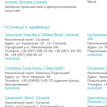
острове. История с козлом.
Minsk.
Забавное происшествие в днепропетровском
зооуголке
Гостиницы и здравницы:
Санаторий "Аква Вита" (Живая Вода), Сатанов
Гостиничный
обл.
Населенный пункт: Сатанов
Адрес: ул. Курортная, 19., пгт. Сатанов,
Населенный
Городоцкий р-н, Хмельницкая обл.
Адрес: ул. Л
Телефон: +38 (097) 900-37-84, +38 (067) 491-85-
Подольский,
86, +38 (067) 505-58-10
подробнее
подробнее
Гостиница "Гала-Отель" ("Gala-Hotel")
Гостиница 
Населенный пункт: Каменец-Подольский
Населенный
Адрес: ул. Леси Украинки, 84
Адрес: Укра
Телефон: +38 (03849) 3-83-70 (администратор,
Подольский,
бронирование)
Телефон: +3
подробнее
подробнее
Санаторий "Збруч", Сатанов
Санаторно-
Подилля" ("
Населенный пункт: Сатанов
Адрес: пгт Сатанов-2, Городоцкий р-н,
Населенный 