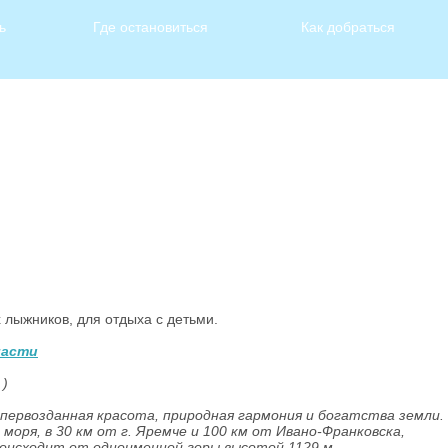
ь
Где остановиться
Как добраться
лыжников, для отдыха с детьми.
ласти
)
ь первозданная красота, природная гармония и богатства земли.
 моря, в 30 км от г. Яремче и 100 км от Ивано-Франковска,
роисходит от одноименной горы высотой 1129 м.