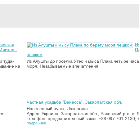
жирская
И
Мисхор -
П
пешком
и туда-
Из Алушты до посёлка Утёс и мыса Плака четыре часа
бывание на
моря. Незабываемые впечатления!
Частная усадьба "Ванесса", Закарпатская обл.
Населенный пункт: Лазещина
ул.
Адрес: Украина, Закарпатская обл., Раховский р-н, с.
Телефон: предварительный заказ: +38 097 701-2130, 
подробнее