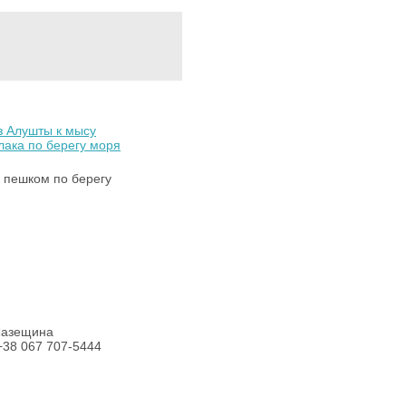
з Алушты к мысу
лака по берегу моря
 пешком по берегу
 Лазещина
+38 067 707-5444