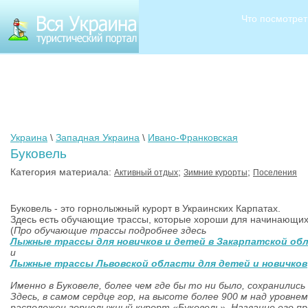
Что посмотрет
Украина
\
Западная Украина
\
Ивано-Франковская
Буковель
Категория материала:
;
;
Активный отдых
Зимние курорты
Поселения
Буковель - это горнолыжный курорт в Украинских Карпатах.
Здесь есть обучающие трассы, которые хороши для начинающих 
(
Про обучающие трассы подробнее здесь
Лыжные трассы для новичков и детей в Закарпатской об
и
Лыжные трассы Львовс
кой области
для детей и новичков
Именно в Буковеле, более чем где бы то ни было, сохранилис
Здесь, в самом сердце гор, на высоте более 900 м над уровнем
расположен горнолыжный курорт «Буковель». Название его п