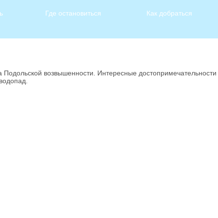
ь
Где остановиться
Как добраться
на Подольской возвышенности. Интересные достопримечательност
водопад.