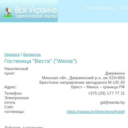
Что посмотреть
Где
Украина
\
Беларусь
Гостиница "Веста" ("Westa")
Населенный
пункт:
Дзержинск
Минская обл., Дзержинский р-н, км 319+800
Брестское направление автодороги М-1/Е-30
Адрес:
Брест – Минск – граница РФ
Телефон:
+375 (29) 177 77 11
Электронная
почта:
gd@westa.by
Сайт
гостиницы:
https://westa.by/directions/hotel/
Добавить в закладки: