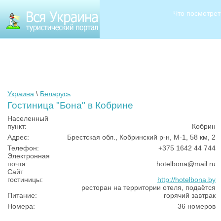
Что посмотрет
Украина
\
Беларусь
Гостиница "Бона" в Кобрине
Населенный
пункт:
Кобрин
Адрес:
Брестская обл., Кобринский р-н, М-1, 58 км, 2
Телефон:
+375 1642 44 744
Электронная
почта:
hotelbona@mail.ru
Сайт
гостиницы:
http://hotelbona.by
ресторан на территории отеля, подаётся
Питание:
горячий завтрак
Номера:
36 номеров