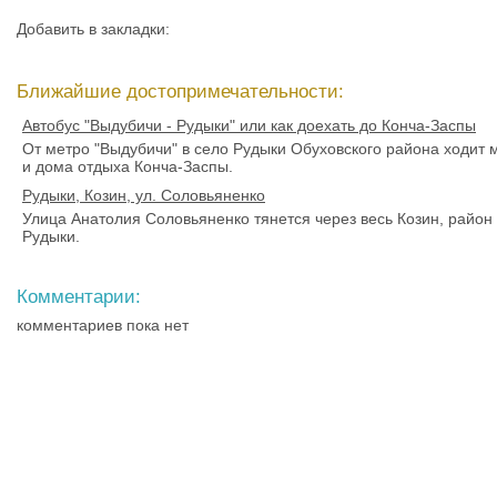
Добавить в закладки:
Ближайшие достопримечательности:
Автобус "Выдубичи - Рудыки" или как доехать до Конча-Заспы
От метро "Выдубичи" в село Рудыки Обуховского района ходит 
и дома отдыха Конча-Заспы.
Рудыки, Козин, ул. Соловьяненко
Улица Анатолия Соловьяненко тянется через весь Козин, район 
Рудыки.
Комментарии:
комментариев пока нет