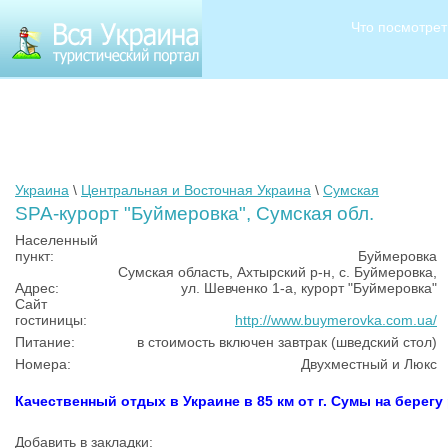
Что посмотрет
Украина
\
Центральная и Восточная Украина
\
Сумская
SPA-курорт "Буймеровка", Сумская обл.
Населенный
пункт:
Буймеровка
Сумская область, Ахтырский р-н, с. Буймеровка,
Адрес:
ул. Шевченко 1-а, курорт "Буймеровка"
Сайт
гостиницы:
http://www.buymerovka.com.ua/
Питание:
в стоимость включен завтрак (шведский стол)
Номера:
Двухместный и Люкс
Качественный отдых в Украине в 85 км от г. Сумы на берегу
Добавить в закладки: