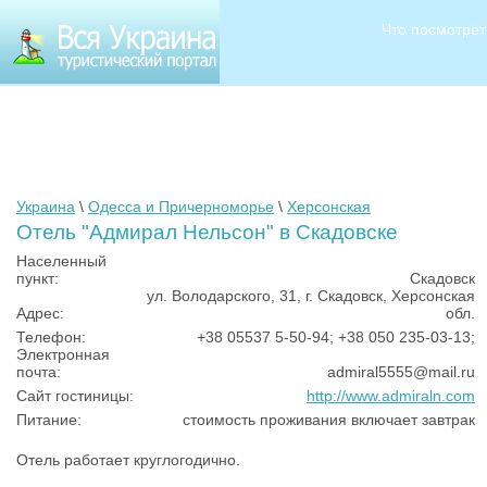
Что посмотрет
Украина
\
Одесса и Причерноморье
\
Херсонская
Отель "Адмирал Нельсон" в Скадовске
Населенный
пункт:
Скадовск
ул. Володарского, 31, г. Скадовск, Херсонская
Адрес:
обл.
Телефон:
+38 05537 5-50-94; +38 050 235-03-13;
Электронная
почта:
admiral5555@mail.ru
Сайт гостиницы:
http://www.admiraln.com
Питание:
стоимость проживания включает завтрак
Отель работает круглогодично.