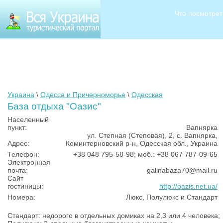
Что посмотрет
Украина
\
Одесса и Причерноморье
\
Одесская
База отдыха "Оазис"
Населенный
пункт:
Вапнярка
ул. Степная (Степовая), 2, с. Вапнярка,
Адрес:
Коминтерновский р-н, Одесская обл., Украина
Телефон:
+38 048 795-58-98; моб.: +38 067 787-09-65
Электронная
почта:
galinabaza70@mail.ru
Сайт
гостиницы:
http://oazis.net.ua/
Номера:
Люкс, Полулюкс и Стандарт
Стандарт: недорого в отдельных домиках на 2,3 или 4 человека;