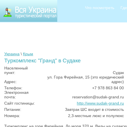
Что посмотреть
Где
Украина
\
Крым
Туркомплекс "Гранд" в Судаке
Населенный
пункт:
Судак
ул. Гора Фирейная, 15 (это юридический
Адрес:
адрес)
Телефон:
+7 978 863 84 00
Электронная
почта:
reservation@sudak-grand.ru
Сайт гостиницы:
http://www.sudak-grand.ru
Питание:
Завтрак ШС входит в стоимость
Номера:
2,3-местные люкс и полулюкс
Туркомплекс
на горе Фирейная.
До моря 370 м. Виды на судакску