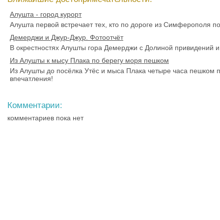
Алушта - город курорт
Алушта первой встречает тех, кто по дороге из Симферополя п
Демерджи и Джур-Джур. Фотоотчёт
В окрестностях Алушты гора Демерджи с Долиной привидений и
Из Алушты к мысу Плака по берегу моря пешком
Из Алушты до посёлка Утёс и мыса Плака четыре часа пешком 
впечатления!
Комментарии:
комментариев пока нет