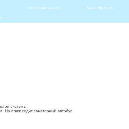
Где остановиться
Как добраться
ь
истой системы.
жа. На пляж ходит санаторный автобус.