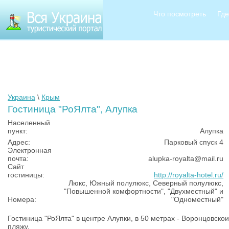
Что посмотреть
Где
Украина
\
Крым
Гостиница "РоЯлта", Алупка
Населенный
пункт:
Алупка
Адрес:
Парковый спуск 4
Электронная
почта:
alupka-royalta@mail.ru
Сайт
гостиницы:
http://royalta-hotel.ru/
Люкс, Южный полулюкс, Северный полулюкс,
"Повышенной комфортности", "Двухместный" и
Номера:
"Одноместный"
Гостиница "РоЯлта" в центре Алупки, в 50 метрах - Воронцовско
пляжу.