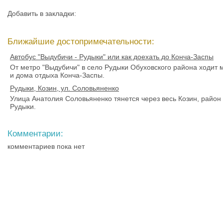
Добавить в закладки:
Ближайшие достопримечательности:
Автобус "Выдубичи - Рудыки" или как доехать до Конча-Заспы
От метро "Выдубичи" в село Рудыки Обуховского района ходит 
и дома отдыха Конча-Заспы.
Рудыки, Козин, ул. Соловьяненко
Улица Анатолия Соловьяненко тянется через весь Козин, район 
Рудыки.
Комментарии:
комментариев пока нет