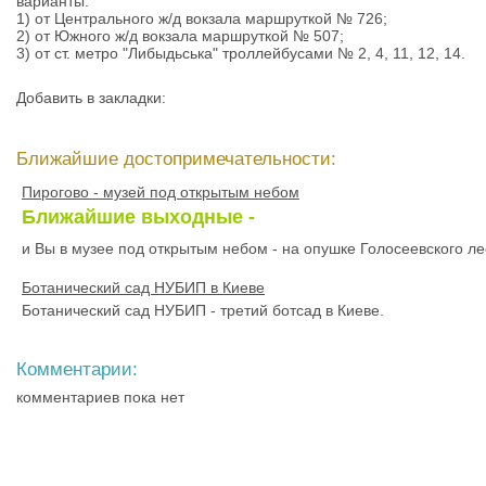
варианты:
1) от Центрального ж/д вокзала маршруткой № 726;
2) от Южного ж/д вокзала маршруткой № 507;
3) от ст. метро "Либыдьська" троллейбусами № 2, 4, 11, 12, 14.
Добавить в закладки:
Ближайшие достопримечательности:
Пирогово - музей под открытым небом
Ближайшие выходные -
и Вы в музее под открытым небом - на опушке Голосеевского л
Ботанический сад НУБИП в Киеве
Ботанический сад НУБИП - третий ботсад в Киеве.
Комментарии:
комментариев пока нет