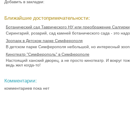
Добавить в закладки:
Ближайшие достопримечательности:
Ботанический сад Таврического НУ или преображение Салгирки
Сирингарий, розарий, сад камней ботанического сада - это надо
Зоопарк в Детском парке Симферополя
В детском парке Симферополя небольшой, но интересный зооп
Кинотеатр "Симферополь" в Симферополе
Настоящий ханский дворец, а не просто кинотеатр. И вокруг тоже 
ведь жил когда-то!
Комментарии:
комментариев пока нет