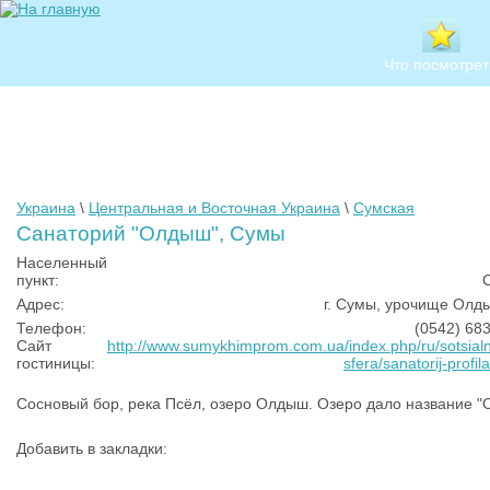
Что посмотрет
Украина
\
Центральная и Восточная Украина
\
Сумская
Санаторий "Олдыш", Сумы
Населенный
пункт:
Адрес:
г. Сумы, урочище Олд
Телефон:
(0542) 68
Сайт
http://www.sumykhimprom.com.ua/index.php/ru/sotsial
гостиницы:
sfera/sanatorij-profila
Сосновый бор, река Псёл, озеро Олдыш. Озеро дало название
Добавить в закладки: