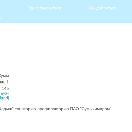
Где остановиться
Как добраться
ь
Сумы
ыш, 1
3-145
naya-
ktorij
 "Олдыш" санаторию-профилакторию ПАО "Сумыхимпром".