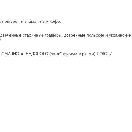
хитектурой и знаменитым кофе.
одсвеченные старинные гравюры, довоенные польские и украинские 
и.
ДУЖЕ СМАЧНО та НЕДОРОГО (за київськими мірками) ПОЇСТИ