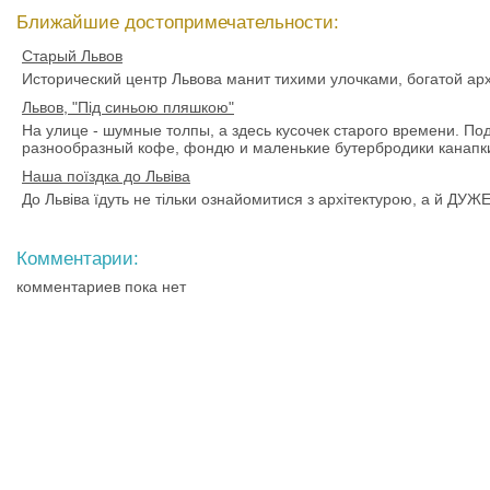
Ближайшие достопримечательности:
Старый Львов
Исторический центр Львова манит тихими улочками, богатой ар
Львов, "Під синьою пляшкою"
На улице - шумные толпы, а здесь кусочек старого времени. П
разнообразный кофе, фондю и маленькие бутербродики канапк
Наша поїздка до Львiва
До Львiва їдуть не тільки ознайомитися з архітектурою, а й 
Комментарии:
комментариев пока нет