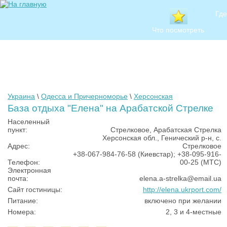
Где
Что посмотреть
Украина
\
Одесса и Причерноморье
\
Херсонская
База отдыха "Елена" на Арабатской Стрелке
Населенный
пункт:
Стрелковое, Арабатская Стрелка
Херсонская обл., Генический р-н, с.
Адрес:
Стрелковое
+38-067-984-76-58 (Киевстар); +38-095-916-
Телефон:
00-25 (МТС)
Электронная
почта:
elena.a-strelka@email.ua
Сайт гостиницы:
http://elena.ukrport.com/
Питание:
включено при желании
Номера:
2, 3 и 4-местные