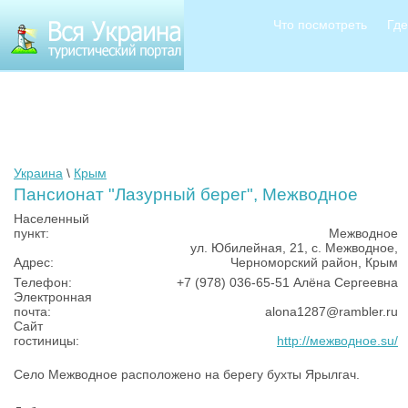
Что посмотреть
Где
Украина
\
Крым
Пансионат "Лазурный берег", Межводное
Населенный
пункт:
Межводное
ул. Юбилейная, 21, с. Межводное,
Адрес:
Черноморский район, Крым
Телефон:
+7 (978) 036-65-51 Алёна Сергеевна
Электронная
почта:
alona1287@rambler.ru
Сайт
гостиницы:
http://межводное.su/
Село Межводное расположено на берегу бухты Ярылгач.