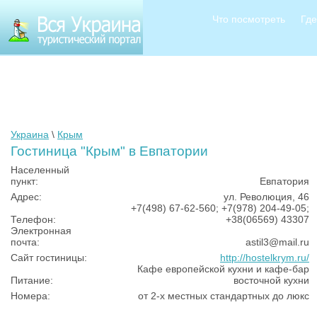
Что посмотреть
Где
Украина
\
Крым
Гостиница "Крым" в Евпатории
Населенный
пункт:
Евпатория
Адрес:
ул. Революция, 46
+7(498) 67-62-560; +7(978) 204-49-05;
Телефон:
+38(06569) 43307
Электронная
почта:
astil3@mail.ru
Сайт гостиницы:
http://hostelkrym.ru/
Кафе европейской кухни и кафе-бар
Питание:
восточной кухни
Номера:
от 2-х местных стандартных до люкс