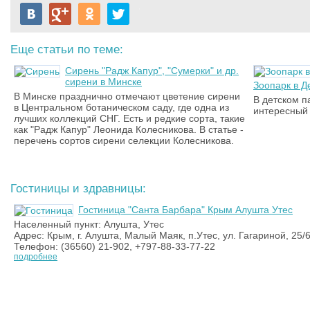
Еще статьи по теме:
Сирень "Радж Капур", "Сумерки" и др.
сирени в Минске
Зоопарк в 
В Минске празднично отмечают цветение сирени
В детском 
в Центральном ботаническом саду, где одна из
интересный 
лучших коллекций СНГ. Есть и редкие сорта, такие
как "Радж Капур" Леонида Колесникова. В статье -
перечень сортов сирени селекции Колесникова.
Гостиницы и здравницы:
Гостиница "Санта Барбара" Крым Алушта Утес
Населенный пункт: Алушта, Утес
Адрес: Крым, г. Алушта, Малый Маяк, п.Утес, ул. Гагариной, 25/
Телефон: (36560) 21-902, +797-88-33-77-22
подробнее