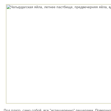
Под плато, само собой, все "испещеренно" пещерами. Поверхн