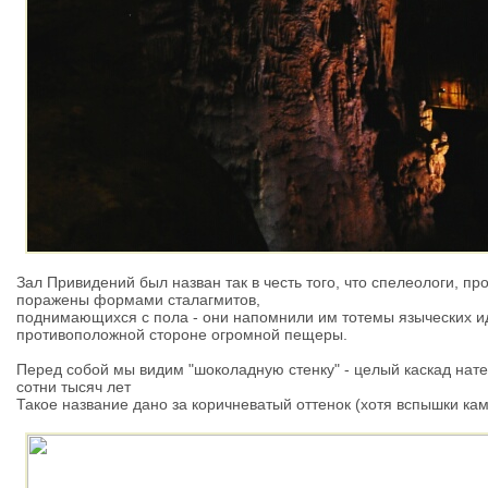
Зал Привидений был назван так в честь того, что спелеологи, пр
поражены формами сталагмитов,
поднимающихся с пола - они напомнили им тотемы языческих и
противоположной стороне огромной пещеры.
Перед собой мы видим "шоколадную стенку" - целый каскад нат
сотни тысяч лет
Такое название дано за коричневатый оттенок (хотя вспышки ка