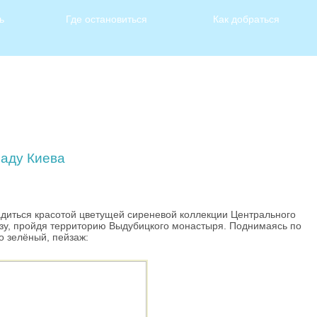
ь
Где остановиться
Как добраться
аду Киева
диться красотой цветущей сиреневой коллекции Центрального
низу, пройдя территорию Выдубицкого монастыря. Поднимаясь по
о зелёный, пейзаж: