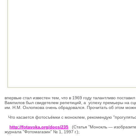
впервые стал известен тем, что в 1969 году талантливо постав
Вампилов был свидетелем репетиций, а успеху премьеры на сце
им. Н.М. Охлопкова очень обрадовался. Прочитать об этом мож
Что касается фотосъёмки с моноклем, рекомендую "прогулять
http://fotavoka.org/docs/235
(Статья "Монокль — изобразите
журнала "Фотомагазин" № 1, 1997 г.);