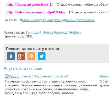
http://diana-arty.com/test-1/
(О своём самом любимом объектив
http://foto-dozor.narod.ru/p419.htm
("Хотите волшебства? -
По теме:
Детский портрет, секреты удачной фотосессии
Автор статьи:
Геннадий_Фоков (Gennadij Fokov)
Просмотров: 7831
Рекомендовать эту статью:
Еще статьи по теме:
Львов, "Під синьою пляшкою"
Харь
На улице - шумные толпы, а здесь кусочек старого
Обычн
времени. Подсвеченные старинные гравюры, довоенные
трад
польские и украинские песни, разнообразный кофе,
фондю и маленькие бутербродики канапки.