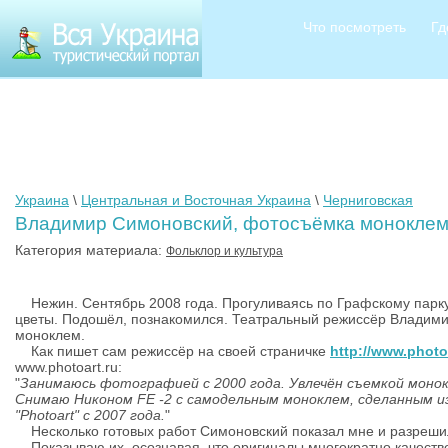
Что посмотреть
Гд
Украина
\
Центральная и Восточная Украина
\
Черниговская
Владимир Симоновский, фотосъёмка монокле
Категория материала:
Фольклор и культура
Нежин. Сентябрь 2008 года. Прогуливаясь по Графскому парку
цветы. Подошёл, познакомился. Театральный режиссёр Владим
моноклем.
Как пишет сам режиссёр на своей страничке
http://www.photo
www.photoart.ru:
"
З
анимаюсь фотографией с 2000 года. Увлечён съемкой монок
Снимаю Никоном FЕ -2 с самодельным моноклем, сделанным из
"Photoart" c 2007 года.
"
Несколько готовых работ Симоновский показал мне и разрешил 
Показываю их, осознавая, что оригиналы многократно качестве