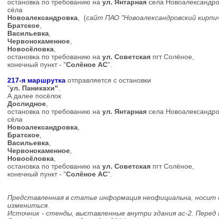
остановка по требованию на
ул. Янтарная
села Новоалександро
сёла
Новоалександровка
, (
сайт ПАО "Новоалександровский кирпи
Братское
,
Васильевка
,
Червонокаменное
,
Новосёловка
,
остановка по требованию на
ул. Советская
пгт Солёное,
конечный пункт - "
Солёное АС
".
217-я маршрутка
отправляется с остановки
"
ул. Паникахи"
.
А далее посёлок
Дослидное
,
остановка по требованию на
ул. Янтарная
села Новоалександро
сёла
Новоалександровка
,
Братское
,
Васильевка
,
Червонокаменное
,
Новосёловка
,
остановка по требованию на
ул. Советская
пгт Солёное,
конечный пункт - "
Солёное АС
".
Представленная в статье информация неофициальна, носит
измениться.
Источник - стенды, выставленные внутри здания ас-2. Перед