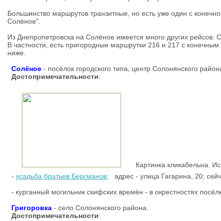
Большинство маршрутов транзитные, но есть уже один с конечно
Солёное".
Из Днепропетровска на Солёное имеется много других рейсов. С
В частности, есть пригородные маршрутки 216 и 217 с конечным
ниже.
Солёное
- посёлок городского типа, центр Солонянского район
Достопримечательности
:
Картинка кликабельна. Ист
-
усадьба братьев Бергманов
; адрес -
улица Гагарина, 20; сей
- курганный могильник скифских времён - в окрестностях посёл
Григоровка
- село Солонянского района.
Достопримечательности
: