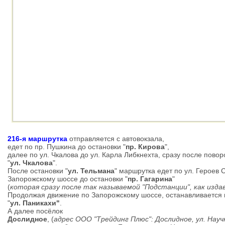
216-я маршрутка
отправляется с автовокзала,
едет по пр. Пушкина до остановки "
пр. Кирова
",
далее по ул. Чкалова до ул. Карла Либкнехта, сразу после повор
"
ул. Чкалова
".
После остановки "
ул. Тельмана
" маршрутка едет по ул. Героев 
Запорожскому шоссе до остановки "
пр. Гагарина
"
(
которая сразу после так называемой "Подстанции", как изда
Продолжая движение по Запорожскому шоссе, останавливается 
"
ул. Паникахи"
.
А далее посёлок
Дослидное
, (
адрес ООО "Трейдинг Плюс": Дослидное, ул. Науч