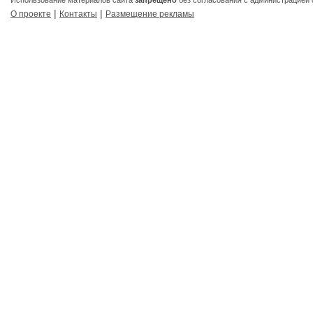
Использование материалов сайта
запрещено
без согласования с администрацией 
|
|
О проекте
Контакты
Размещение рекламы