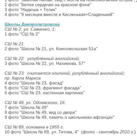
2 фото "Белое сердечко на красном фоне"
3 фото "Надюша + Толик"
4 фото "9 месяцев вместе и Кисленькая+Сладенький"
Школы Днепропетровска
СШ № 2, ул. Савченко, 1
;
1 фото "СШ № 2"
СШ № 21
2 фото "Школа № 21, ул. Комсомольская 51а"
СШ № 22: углублённый английский
;
3 фото "Школа № 22, ул. Нахимова, 57"
СШ № 23: считается элитной, углублённый английский
;
пр. Карла Маркса
4 фото "Школа № 23, фасад"
5 фото "СШ № 23, фрагмент фасада"
6 фото "СШ № 23, настенная картинка"
СШ № 49, ул. Одоевского, 16.
7 фото "Школа № 49"
8 фото "Школа № 49, вид со двора"
9 фото "Школа № 49, память о школьниках-афганцах"
СШ № 89, основана в 1955 г.
10 фото "Школа № 89, ул. Титова, 4" (
фото - сентябрь 2010 г.
)