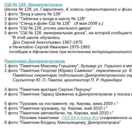
СШ № 128, Днепропетровск
Школа № 128, ул. Гавриленко, 4;
классы гуманитарного и физи
1 фото "Вход в школу № 128"
2 фото "Табличка у входа в школу № 128"
3 фото "Стенд в фойе СШ № 128" (
9 мая 2008 г.)
4 фото "СШ № 128, уголок школьного двора"
5 фото "СШ № 128, мемориальная доска", на которой сообщаетс
"В этой школе обучались
Дон Сергей Анатольевич 1967-1975
и Нечитайло Сергей Иванович 1975-1983
погибшие в Афганистане при исполнении интернационального
Памятники Днепропетровска
1 фото "Памятник Максиму Горькому",
бульвар ул. Горького в м
2 фото "Памятник Георгию (Юрию) Савченко",
пересечение ул. 
Памятник секретарю подпольного Днепропетровского гор
Скульптор Ю. П. Павлов, архитектор П. Р. Ниренберг
3 фото "Памятник вратарю Сергею Перхуну"
4 фото "Памятник Тарасу Шевченко в Днепропетровске у театр
5 фото "Грузовик на постаменте, пр. Кирова, зима 2009 г."
6 фото "Памятник грузовику, пр. Кирова, май 2010 г."
7 фото "Памятник автомобилю, пр. Кирова, май 2010 г."
Похожие памятники:
ГАЗ-АА в Алма-Ате
(
современное н
8 фото "Памятник Богдану Хмельницкому, Днепропетровск"