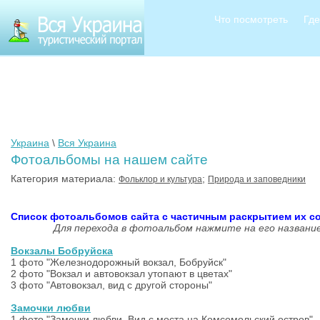
Что посмотреть
Где
Украина
\
Вся Украина
Фотоальбомы на нашем сайте
Категория материала:
;
Фольклор и культура
Природа и заповедники
Список фотоальбомов сайта с частичным раскрытием их с
Для
перехода
в фотоальбом
нажмите на
его
названи
Вокзалы Бобруйска
1 фото "Железнодорожный вокзал, Бобруйск"
2 фото "Вокзал и автовокзал утопают в цветах"
3 фото "Автовокзал, вид с другой стороны"
Замочки любви
1 фото "Замочки любви. Вид с моста на Комсомольский остров",