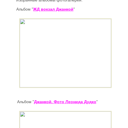
Избранные альбомы
фотогалереи:
Альбом
"
ЖД вокзал Джанкой
"
Альбом
"
Джанкой.
Фото Леонида Дудко
"