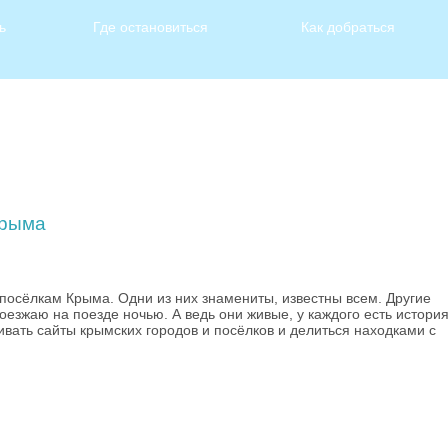
ь
Где остановиться
Как добраться
Крыма
 посёлкам Крыма. Одни из них знамениты, известны всем. Другие
роезжаю на поезде ночью. А ведь они живые, у каждого есть история
вать сайты крымских городов и посёлков и делиться находками с