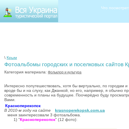
Что посмотрет
\
Крым
Фотоальбомы городских и поселковых сайтов 
Категория материала:
Фольклор и культура
Интересно попутешествовать, хотя бы виртуально, по городам и
вроде бы и на слуху, как Джанкой, но его, например, я обычно п
современность и планы на будущее. Поочерёдно буду просматри
Вами.
Красноперекопск
В 2010-м году на сайте
krasnoperekopsk.com.ua
меня заинтересовали 3 фотоальбома.
1) "
Красноперекопск
" (12 фото):