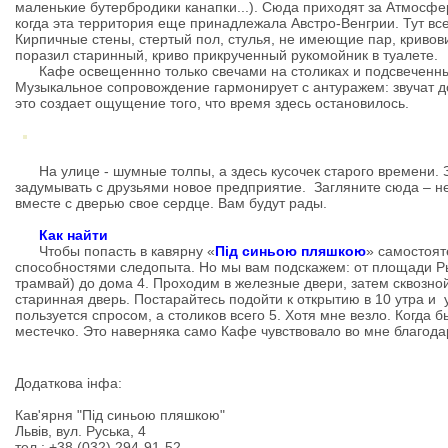
маленькие бутербродики канапки...). Сюда приходят за Атмосф
когда эта территория еще принадлежала Австро-Венгрии. Тут вс
Кирпичные стены, стертый пол, стулья, не имеющие пар, криво
поразил старинный, криво прикрученный рукомойник в туалете.
Кафе освещеннно только свечами на столиках и подсвеченны
Музыкальное сопровождение гармонирует с антуражем: звучат д
это создает ощущение того, что время здесь остановилось.
На улице - шумные толпы, а здесь кусочек старого времени. 
задумывать с друзьями новое предприятие. Загляните сюда – не
вместе с дверью свое сердце. Вам будут рады.
Как найти
Чтобы попасть в кавярну «
Під синьою пляшкою
» самостоят
способностями следопыта. Но мы вам подскажем: от площади Ры
трамвай) до дома 4. Проходим в железные двери, затем сквозно
старинная дверь. Постарайтесь подойти к открытию в 10 утра и у
пользуется спросом, а столиков всего 5. Хотя мне везло. Когда 
местечко. Это наверняка само Кафе чувствовало во мне благода
Додаткова iнфа:
Кав'ярня "Під синьою пляшкою"
Львiв, вул. Руська, 4
тел.: +38 (032) 294-91-52