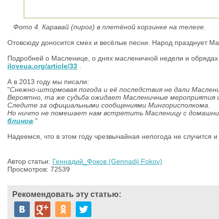
Фото 4. Каравай (пирог) в плетёной корзинке на телеге.
Отовсюду доносится смех и весёлые песни. Народ празднует М
Подробней о Масленице, о днях масленичной недели и обрядах 
iloveua.org/article/33
.
А в 2013 году мы писали:
"
Снежно-штормовая погода и её последствия не дали Маслени
Вероятно, та же судьба ожидает Масленичные мероприятия и
Следите за официальными сообщениями Мингорисполкома.
Но ничто не помешает нам встретить Масленицу с домашни
блинов
."
Надеемся, что в этом году чрезвычайная непогода не случится 
Автор статьи:
Геннадий_Фоков (Gennadij Fokov)
Просмотров: 72539
Рекомендовать эту статью: