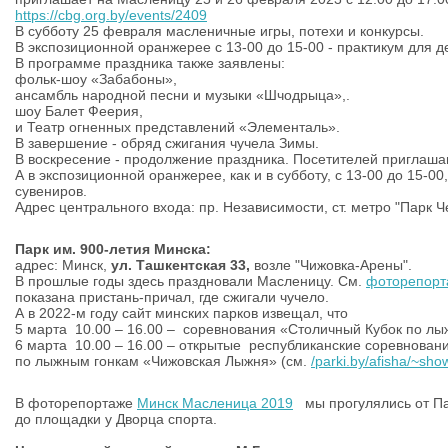
https://cbg.org.by/events/2409
В субботу 25 февраля масленичные игры, потехи и конкурсы.
В экспозиционной оранжерее с 13-00 до 15-00 - практикум для д
В программе праздника также заявлены:
фольк-шоу «Забабоны»,
ансамбль народной песни и музыки «Шчодрыца»,.
шоу Балет Феерия,
и Театр огненных представлений «Элементаль».
В завершение - обряд сжигания чучела Зимы.
В воскресение - продолжение праздника. Посетителей приглаша
А в экспозиционной оранжерее, как и в субботу, с 13-00 до 15-0
сувениров.
Адрес центрального входа: пр. Независимости, ст. метро "Парк 
Парк им. 900-летия Минска:
адрес: Минск,
ул. Ташкентская 33,
возле "Чижовка-Арены".
В прошлые годы здесь праздновали Масленицу. См.
фоторепорт
показана пристань-причал, где сжигали чучело.
А в 2022-м году сайт минских парков извещал, что
5 марта 10.00 – 16.00 – соревнования «Столичный Кубок по лы
6 марта 10.00 – 16.00 – открытые республиканские соревнован
по лыжным гонкам «Чижовская Лыжня» (см.
/parki.by/afisha/~sh
В фоторепортаже
Минск Масленица 2019
мы прогулялись от Па
до площадки у Дворца спорта.