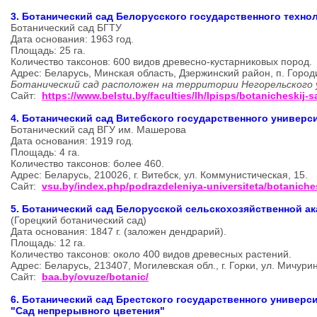
3. Ботанический сад Белорусского государственного техно
Ботанический сад БГТУ
Дата основания: 1963 год.
Площадь: 25 га.
Количество таксонов: 600 видов древесно-кустарниковых пород.
Адрес: Беларусь, Минская область, Дзержинский район, п. Горо
Ботанический сад расположен на территории Негорельского 
Сайт:
https://www.belstu.by/faculties/lh/lpisps/botanicheskij-s
4. Ботанический сад Витебского государственного универс
Ботанический сад ВГУ им. Машерова
Дата основания: 1919 год.
Площадь: 4 га.
Количество таксонов: более 460.
Адрес: Беларусь, 210026, г. Витебск, ул. Коммунистическая, 15.
Сайт:
vsu.by/index.php/podrazdeleniya-universiteta/botaniche
5. Ботанический сад Белорусской сельскохозяйственной а
(Горецкий ботанический сад)
Дата основания: 1847 г. (заложен дендрарий).
Площадь: 12 га.
Количество таксонов: около 400 видов древесных растений.
Адрес: Беларусь, 213407, Могилевская обл., г. Горки, ул. Мичури
Сайт:
baa.by/ovuze/botanic/
6. Ботанический сад Брестского государственного универс
"Сад непрерывного цветения"