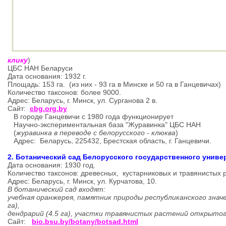
клику
)
ЦБС НАН Беларуси
Дата основания: 1932 г.
Площадь: 153 га. (из них - 93 га в Минске и 50 га в Ганцевичах)
Количество таксонов: более 9000.
Адрес: Беларусь, г. Минск, ул. Сурганова 2 в.
Сайт:
cbg.org.by
В городе Ганцевичи с 1980 года функционирует
Н
аучно-экспериментальная
база "Журавинка" ЦБС НАН
(
журавинка в переводе с белорусского - клюква
)
Адрес: Беларусь, 225432, Брестская область, г. Ганцевичи.
2. Ботанический сад Белорусского государственного униве
Дата основания: 1930 год.
Количество таксонов: древесных, кустарниковых и травянистых 
Адрес: Беларусь, г. Минск, ул. Курчатова, 10.
В ботанический сад входят:
учебная оранжерея, памятник природы республиканского значе
га),
дендрарий (4.5 га), участки травянистых растений открытого
Сайт:
bio.bsu.by/botany/botsad.html