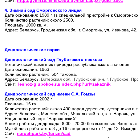
Сайт:
http://gymn19.minsk.edu.by/main.aspx?guid=2001
4. Зимний сад Сморгонского лицея
Дата основания: 1989 г. (в специальной пристройке к Сморгонск
Количество растений: около 2500.
Площадь: 1000 кв. м.
Адрес: Беларусь, Гродненская обл.,
г. Сморгонь, ул. Иванова, 42.
Дендрологические парки
Дендрологический сад Глубокского лесхоза
Ботанический памятник природы республиканского значения.
Дата основания:
1963 г.
Количество растений: 504 таксона.
Адрес: Беларусь,
Витебская обл., Глубокский р-н, г. Глубокое, П
Сайт:
leshoz-glubokoe.ru/index.php?url=zakaznik
Дендрологический сад имени С.А. Гомзы
Дата основания: 2002 г.
Площадь: 16 га
Количество растений: около 400 пород деревьев, кустарников и 
Адрес: Беларусь, Минская обл., Мядельский р-н, к.п. Нарочь, ул.
Национальный парк "Нарочанский".
Время работы дендросада: 8:00 - 20:00 без выходных. Вход пла
Музей леса работает с 8 до 16 с перерывом от 11 до 13. Выходны
Сайт:
narochpark.by/turizm/sad